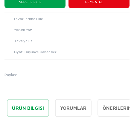
SEPETE EKLE
HEMEN AL
Yorum Yaz
Tavsiye Et
Fiyatı Düşünce Haber Ver
Paylaş:
ÜRÜN BILGISI
YORUMLAR
ÖNERILERINI