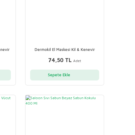
enevir
Dermokil El Maskesi Kil & Kenevir
Peeling Etkili 35ml
74,50 TL
Adet
Sepete Ekle