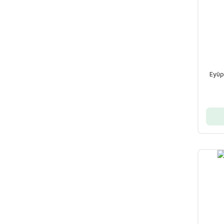
Eyüp
Vücu