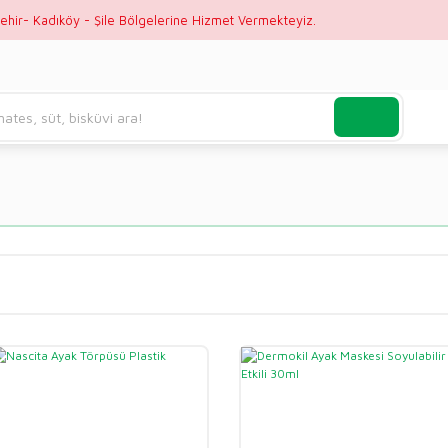
ehir- Kadıköy - Şile Bölgelerine Hizmet Vermekteyiz.