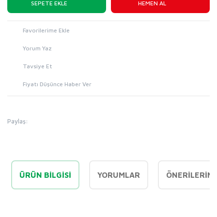
SEPETE EKLE
HEMEN AL
Yorum Yaz
Tavsiye Et
Fiyatı Düşünce Haber Ver
Paylaş:
ÜRÜN BILGISI
YORUMLAR
ÖNERILERINI