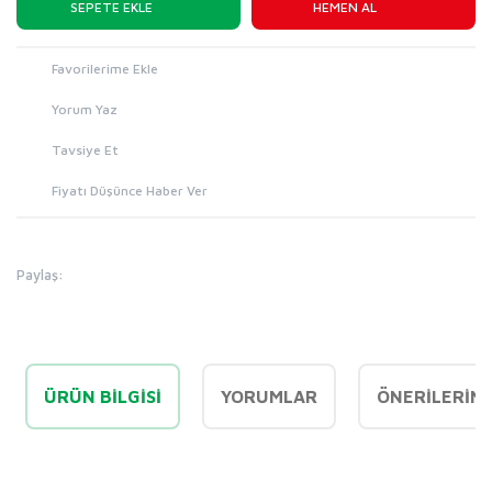
SEPETE EKLE
HEMEN AL
Yorum Yaz
Tavsiye Et
Fiyatı Düşünce Haber Ver
Paylaş:
ÜRÜN BILGISI
YORUMLAR
ÖNERILERINI