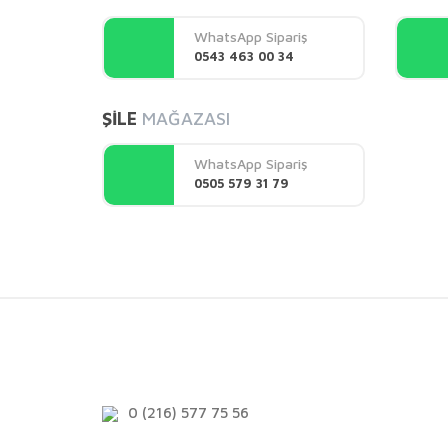
Ürün açıklamasında eksik bilgiler bulunuyor.
WhatsApp Sipariş
Ürün bilgilerinde hatalar bulunuyor.
0543 463 00 34
Ürün fiyatı diğer sitelerden daha pahalı.
Bu ürüne benzer farklı alternatifler olmalı.
ŞİLE
MAĞAZASI
WhatsApp Sipariş
0505 579 31 79
0 (216) 577 75 56