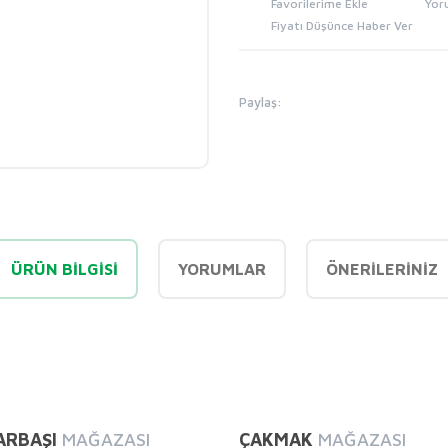
Yor
Fiyatı Düşünce Haber Ver
Paylaş:
ÜRÜN BILGISI
YORUMLAR
ÖNERILERINIZ
diğer konularda yetersiz gördüğünüz noktaları öneri formunu kullanarak tarafı
Bu ürüne ilk yorumu siz yapın!
ARBAŞI
MAĞAZASI
ÇAKMAK
MAĞAZASI