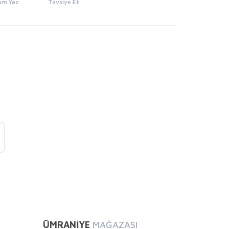
um Yaz
Tavsiye Et
mıza iletebilirsiniz.
ÜMRANİYE
MAĞAZASI