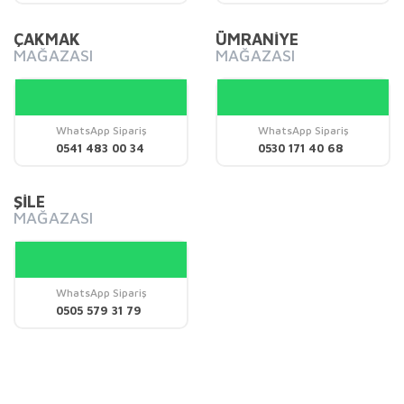
Bu ürüne benzer farklı alternatifler olmalı.
ÇAKMAK
ÜMRANİYE
MAĞAZASI
MAĞAZASI
WhatsApp Sipariş
WhatsApp Sipariş
Gönder
0541 483 00 34
0530 171 40 68
ŞİLE
MAĞAZASI
WhatsApp Sipariş
0505 579 31 79