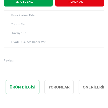
SEPETE EKLE
HEMEN AL
Yorum Yaz
Tavsiye Et
Fiyatı Düşünce Haber Ver
Paylaş:
ÜRÜN BILGISI
YORUMLAR
ÖNERILERINI