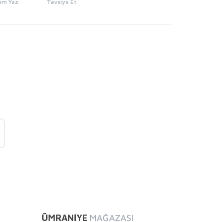
um Yaz
Tavsiye Et
mıza iletebilirsiniz.
ÜMRANİYE
MAĞAZASI