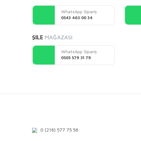
Ürün açıklamasında eksik bilgiler bulunuyor.
WhatsApp Sipariş
Ürün bilgilerinde hatalar bulunuyor.
0543 463 00 34
Ürün fiyatı diğer sitelerden daha pahalı.
Bu ürüne benzer farklı alternatifler olmalı.
ŞİLE
MAĞAZASI
WhatsApp Sipariş
0505 579 31 79
0 (216) 577 75 56