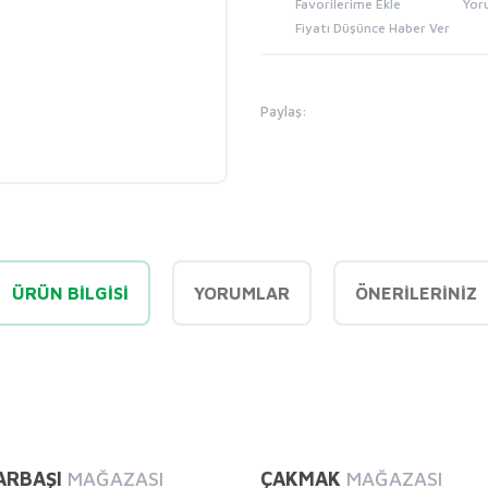
Yor
Fiyatı Düşünce Haber Ver
Paylaş:
ÜRÜN BILGISI
YORUMLAR
ÖNERILERINIZ
diğer konularda yetersiz gördüğünüz noktaları öneri formunu kullanarak tarafı
Bu ürüne ilk yorumu siz yapın!
ARBAŞI
MAĞAZASI
ÇAKMAK
MAĞAZASI