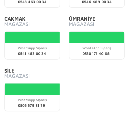
0543 463 00 34
0546 489 00 34
Ürün fiyatı diğer sitelerden daha pahalı.
Bu ürüne benzer farklı alternatifler olmalı.
ÇAKMAK
ÜMRANİYE
MAĞAZASI
MAĞAZASI
WhatsApp Sipariş
WhatsApp Sipariş
Gönder
0541 483 00 34
0530 171 40 68
ŞİLE
MAĞAZASI
WhatsApp Sipariş
0505 579 31 79