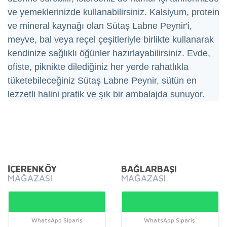
ve yemeklerinizde kullanabilirsiniz. Kalsiyum, protein
ve mineral kaynağı olan Sütaş Labne Peynir'i,
meyve, bal veya reçel çeşitleriyle birlikte kullanarak
kendinize sağlıklı öğünler hazırlayabilirsiniz. Evde,
ofiste, piknikte dilediğiniz her yerde rahatlıkla
tüketebileceğiniz Sütaş Labne Peynir, sütün en
lezzetli halini pratik ve şık bir ambalajda sunuyor.
Bu ürünün fiyat bilgisi, resim, ürün açıklamalarında ve diğer
konularda yetersiz gördüğünüz noktaları öneri formunu
Bu ürüne ilk yorumu siz yapın!
kullanarak tarafımıza iletebilirsiniz.
Görüş ve önerileriniz için teşekkür ederiz.
İÇERENKÖY
BAĞLARBAŞI
MAĞAZASI
MAĞAZASI
Yorum Yaz
Ürün resmi kalitesiz, bozuk veya görüntülenemiyor.
Ürün açıklamasında eksik bilgiler bulunuyor.
Ürün bilgilerinde hatalar bulunuyor.
WhatsApp Sipariş
WhatsApp Sipariş