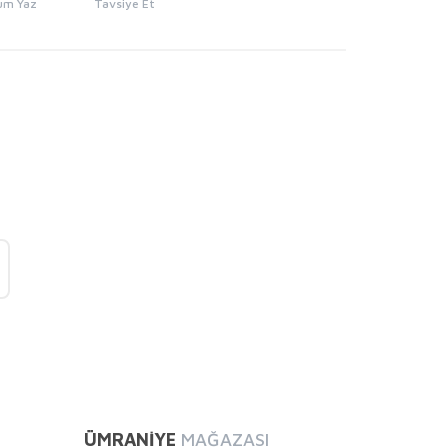
um Yaz
Tavsiye Et
mıza iletebilirsiniz.
ÜMRANİYE
MAĞAZASI