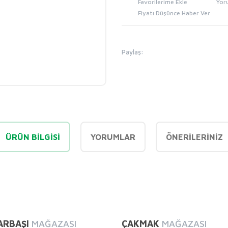
Yor
Fiyatı Düşünce Haber Ver
Paylaş:
ÜRÜN BILGISI
YORUMLAR
ÖNERILERINIZ
diğer konularda yetersiz gördüğünüz noktaları öneri formunu kullanarak tarafı
Bu ürüne ilk yorumu siz yapın!
ARBAŞI
MAĞAZASI
ÇAKMAK
MAĞAZASI