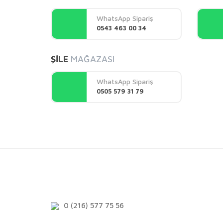
Ürün açıklamasında eksik bilgiler bulunuyor.
WhatsApp Sipariş
Ürün bilgilerinde hatalar bulunuyor.
0543 463 00 34
Ürün fiyatı diğer sitelerden daha pahalı.
Bu ürüne benzer farklı alternatifler olmalı.
ŞİLE
MAĞAZASI
WhatsApp Sipariş
0505 579 31 79
0 (216) 577 75 56