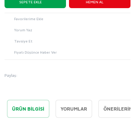
SEPETE EKLE
HEMEN AL
Yorum Yaz
Tavsiye Et
Fiyatı Düşünce Haber Ver
Paylaş:
ÜRÜN BILGISI
YORUMLAR
ÖNERILERINI