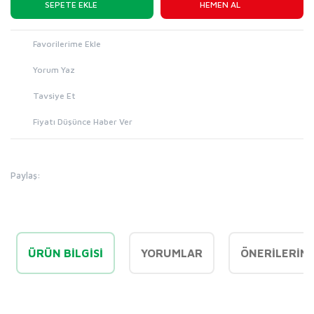
SEPETE EKLE
HEMEN AL
Yorum Yaz
Tavsiye Et
Fiyatı Düşünce Haber Ver
Paylaş:
ÜRÜN BILGISI
YORUMLAR
ÖNERILERINI