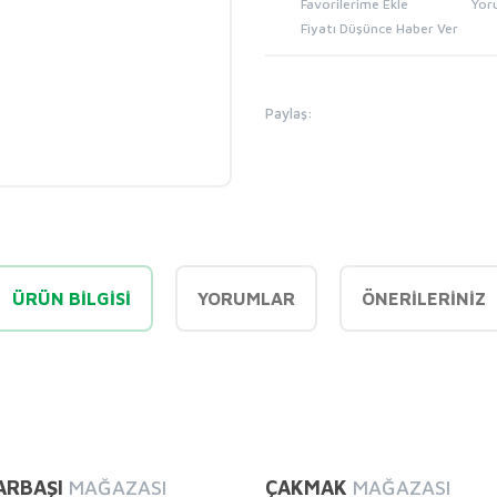
Yor
Fiyatı Düşünce Haber Ver
Paylaş:
ÜRÜN BILGISI
YORUMLAR
ÖNERILERINIZ
diğer konularda yetersiz gördüğünüz noktaları öneri formunu kullanarak tarafı
Bu ürüne ilk yorumu siz yapın!
ARBAŞI
MAĞAZASI
ÇAKMAK
MAĞAZASI