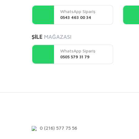
Ürün açıklamasında eksik bilgiler bulunuyor.
WhatsApp Sipariş
Ürün bilgilerinde hatalar bulunuyor.
0543 463 00 34
Ürün fiyatı diğer sitelerden daha pahalı.
Bu ürüne benzer farklı alternatifler olmalı.
ŞİLE
MAĞAZASI
WhatsApp Sipariş
0505 579 31 79
0 (216) 577 75 56