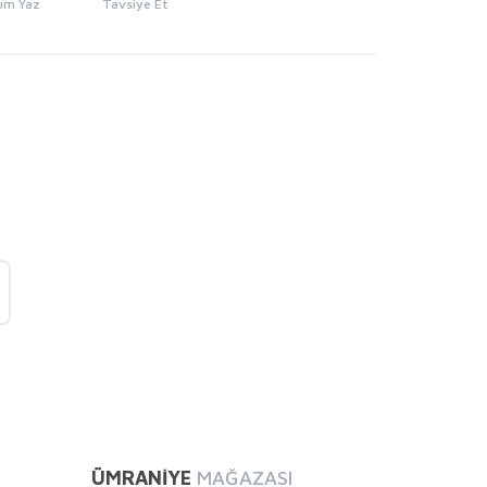
um Yaz
Tavsiye Et
mıza iletebilirsiniz.
ÜMRANİYE
MAĞAZASI