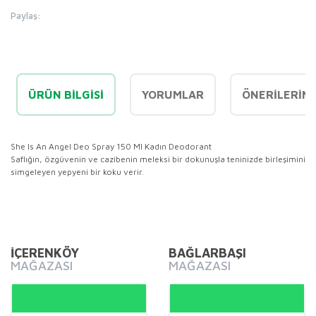
Paylaş:
ÜRÜN BILGISI
YORUMLAR
ÖNERILERINI
She Is An Angel Deo Spray 150 Ml Kadın Deodorant
Saflığın, özgüvenin ve cazibenin meleksi bir dokunuşla teninizde birleşimini
simgeleyen yepyeni bir koku verir.
Bu ürünün fiyat bilgisi, resim, ürün açıklamalarında ve diğer
konularda yetersiz gördüğünüz noktaları öneri formunu
Bu ürüne ilk yorumu siz yapın!
kullanarak tarafımıza iletebilirsiniz.
Görüş ve önerileriniz için teşekkür ederiz.
İÇERENKÖY
BAĞLARBAŞI
MAĞAZASI
MAĞAZASI
Yorum Yaz
Ürün resmi kalitesiz, bozuk veya görüntülenemiyor.
Ürün açıklamasında eksik bilgiler bulunuyor.