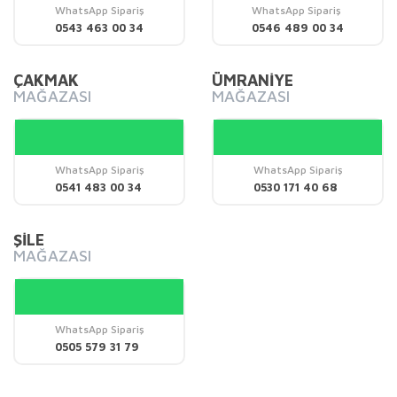
Ürün bilgilerinde hatalar bulunuyor.
WhatsApp Sipariş
WhatsApp Sipariş
0543 463 00 34
0546 489 00 34
Ürün fiyatı diğer sitelerden daha pahalı.
Bu ürüne benzer farklı alternatifler olmalı.
ÇAKMAK
ÜMRANİYE
MAĞAZASI
MAĞAZASI
WhatsApp Sipariş
WhatsApp Sipariş
Gönder
0541 483 00 34
0530 171 40 68
ŞİLE
MAĞAZASI
WhatsApp Sipariş
0505 579 31 79