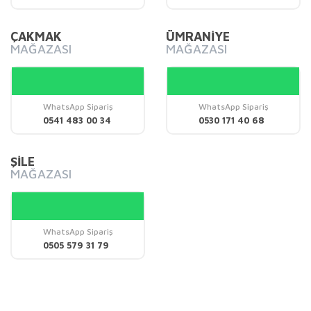
Bu ürüne benzer farklı alternatifler olmalı.
ÇAKMAK
ÜMRANİYE
MAĞAZASI
MAĞAZASI
WhatsApp Sipariş
WhatsApp Sipariş
Gönder
0541 483 00 34
0530 171 40 68
ŞİLE
MAĞAZASI
WhatsApp Sipariş
0505 579 31 79