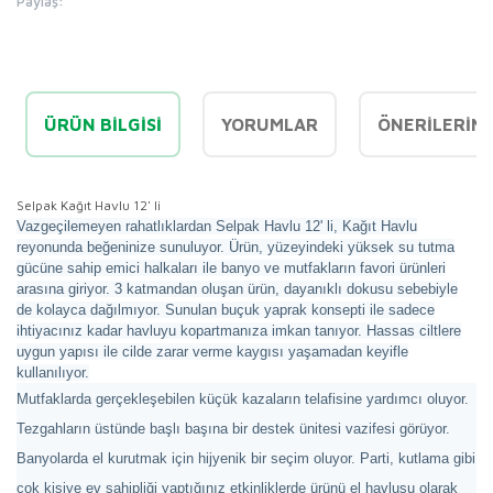
Paylaş:
ÜRÜN BILGISI
YORUMLAR
ÖNERILERINI
Selpak Kağıt Havlu 12' li
Vazgeçilemeyen rahatlıklardan Selpak Havlu 12' li, Kağıt Havlu
reyonunda beğeninize sunuluyor. Ürün, yüzeyindeki yüksek su tutma
gücüne sahip emici halkaları ile banyo ve mutfakların favori ürünleri
arasına giriyor. 3 katmandan oluşan ürün, dayanıklı dokusu sebebiyle
de kolayca dağılmıyor. Sunulan buçuk yaprak konsepti ile sadece
ihtiyacınız kadar havluyu kopartmanıza imkan tanıyor. Hassas ciltlere
uygun yapısı ile cilde zarar verme kaygısı yaşamadan keyifle
kullanılıyor.
Mutfaklarda gerçekleşebilen küçük kazaların telafisine yardımcı oluyor.
Tezgahların üstünde başlı başına bir destek ünitesi vazifesi görüyor.
Banyolarda el kurutmak için hijyenik bir seçim oluyor. Parti, kutlama gibi
çok kişiye ev sahipliği yaptığınız etkinliklerde ürünü el havlusu olarak