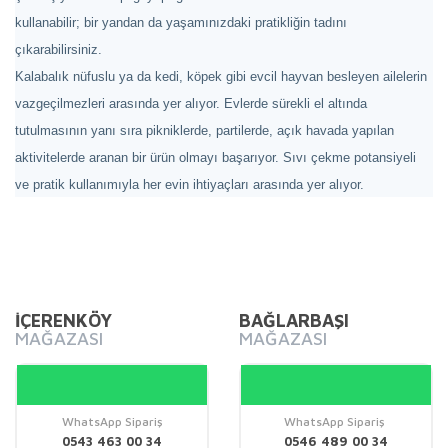
kullanabilir; bir yandan da yaşamınızdaki pratikliğin tadını
çıkarabilirsiniz.
Kalabalık nüfuslu ya da kedi, köpek gibi evcil hayvan besleyen ailelerin
vazgeçilmezleri arasında yer alıyor. Evlerde sürekli el altında
tutulmasının yanı sıra pikniklerde, partilerde, açık havada yapılan
aktivitelerde aranan bir ürün olmayı başarıyor. Sıvı çekme potansiyeli
ve pratik kullanımıyla her evin ihtiyaçları arasında yer alıyor.
Bu ürünün fiyat bilgisi, resim, ürün açıklamalarında ve diğer
konularda yetersiz gördüğünüz noktaları öneri formunu
Bu ürüne ilk yorumu siz yapın!
kullanarak tarafımıza iletebilirsiniz.
Görüş ve önerileriniz için teşekkür ederiz.
İÇERENKÖY
BAĞLARBAŞI
MAĞAZASI
MAĞAZASI
Yorum Yaz
Ürün resmi kalitesiz, bozuk veya görüntülenemiyor.
Ürün açıklamasında eksik bilgiler bulunuyor.
Ürün bilgilerinde hatalar bulunuyor.
WhatsApp Sipariş
WhatsApp Sipariş
0543 463 00 34
0546 489 00 34
Ürün fiyatı diğer sitelerden daha pahalı.