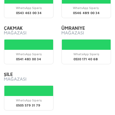
Ürün bilgilerinde hatalar bulunuyor.
WhatsApp Sipariş
WhatsApp Sipariş
0543 463 00 34
0546 489 00 34
Ürün fiyatı diğer sitelerden daha pahalı.
Bu ürüne benzer farklı alternatifler olmalı.
ÇAKMAK
ÜMRANİYE
MAĞAZASI
MAĞAZASI
WhatsApp Sipariş
WhatsApp Sipariş
Gönder
0541 483 00 34
0530 171 40 68
ŞİLE
MAĞAZASI
WhatsApp Sipariş
0505 579 31 79