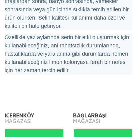
tıraşlardan sonra, banyo sonrasında, yemekler
sonrasında veya gün içinde sıklıkla tercih edilen bir
ürün olurken, Selin kalitesi kullanımı daha özel ve
kaliteli bir hale getiriyor.
Özellikle yaz aylarında serin bir etki oluşturmak için
kullanabileceğiniz, ani rahatsızlık durumlarında,
hastalıklarda ve yaralanma gibi durumlarda hemen
kullanabileceğiniz limon kolonyası, ferah bir nefes
için her zaman tercih edilir.
Bu ürünün fiyat bilgisi, resim, ürün açıklamalarında ve diğer
konularda yetersiz gördüğünüz noktaları öneri formunu
Bu ürüne ilk yorumu siz yapın!
kullanarak tarafımıza iletebilirsiniz.
Görüş ve önerileriniz için teşekkür ederiz.
İÇERENKÖY
BAĞLARBAŞI
MAĞAZASI
MAĞAZASI
Yorum Yaz
Ürün resmi kalitesiz, bozuk veya görüntülenemiyor.
Ürün açıklamasında eksik bilgiler bulunuyor.