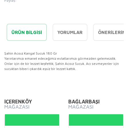
Paylaş:
ÜRÜN BILGISI
YORUMLAR
ÖNERILERINI
Şahin Acısız Kangal Sucuk 180 Gr
Yarınlarımızı emanet edeceğimiz evlatlarımızı görmezden gelemezdik.
Onlar için de bir lezzet keşfettik; Şahin Acısız Sucuk. Acı sevmeyenler için
sucuktan biberi çıkardık eşsiz bir lezzet kattık.
Bu ürünün fiyat bilgisi, resim, ürün açıklamalarında ve diğer
konularda yetersiz gördüğünüz noktaları öneri formunu
Bu ürüne ilk yorumu siz yapın!
kullanarak tarafımıza iletebilirsiniz.
Görüş ve önerileriniz için teşekkür ederiz.
İÇERENKÖY
BAĞLARBAŞI
MAĞAZASI
MAĞAZASI
Yorum Yaz
Ürün resmi kalitesiz, bozuk veya görüntülenemiyor.
Ürün açıklamasında eksik bilgiler bulunuyor.