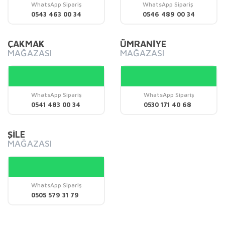
Ürün bilgilerinde hatalar bulunuyor.
WhatsApp Sipariş
WhatsApp Sipariş
0543 463 00 34
0546 489 00 34
Ürün fiyatı diğer sitelerden daha pahalı.
Bu ürüne benzer farklı alternatifler olmalı.
ÇAKMAK
ÜMRANİYE
MAĞAZASI
MAĞAZASI
WhatsApp Sipariş
WhatsApp Sipariş
Gönder
0541 483 00 34
0530 171 40 68
ŞİLE
MAĞAZASI
WhatsApp Sipariş
0505 579 31 79