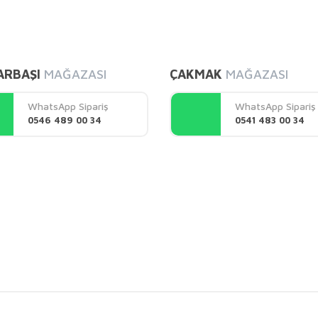
diğer konularda yetersiz gördüğünüz noktaları öneri formunu kullanarak tarafı
Bu ürüne ilk yorumu siz yapın!
ARBAŞI
MAĞAZASI
ÇAKMAK
MAĞAZASI
Yorum Yaz
WhatsApp Sipariş
WhatsApp Sipariş
0546 489 00 34
0541 483 00 34
Gönder