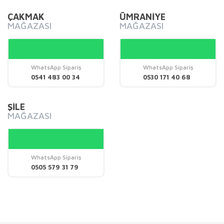
Bu ürüne benzer farklı alternatifler olmalı.
ÇAKMAK
ÜMRANİYE
MAĞAZASI
MAĞAZASI
WhatsApp Sipariş
WhatsApp Sipariş
Gönder
0541 483 00 34
0530 171 40 68
ŞİLE
MAĞAZASI
WhatsApp Sipariş
0505 579 31 79