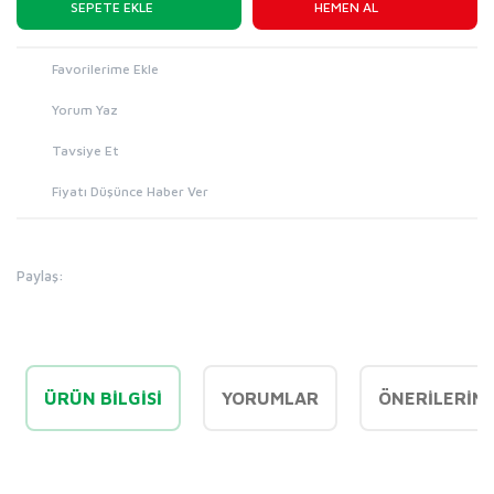
SEPETE EKLE
HEMEN AL
Yorum Yaz
Tavsiye Et
Fiyatı Düşünce Haber Ver
Paylaş:
ÜRÜN BILGISI
YORUMLAR
ÖNERILERINI