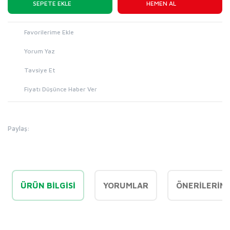
SEPETE EKLE
HEMEN AL
Yorum Yaz
Tavsiye Et
Fiyatı Düşünce Haber Ver
Paylaş:
ÜRÜN BILGISI
YORUMLAR
ÖNERILERINI