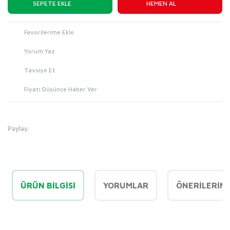
SEPETE EKLE
HEMEN AL
Yorum Yaz
Tavsiye Et
Fiyatı Düşünce Haber Ver
Paylaş:
ÜRÜN BILGISI
YORUMLAR
ÖNERILERINI