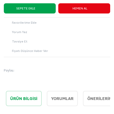
SEPETE EKLE
HEMEN AL
Yorum Yaz
Tavsiye Et
Fiyatı Düşünce Haber Ver
Paylaş:
ÜRÜN BILGISI
YORUMLAR
ÖNERILERINI