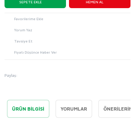
SEPETE EKLE
HEMEN AL
Yorum Yaz
Tavsiye Et
Fiyatı Düşünce Haber Ver
Paylaş:
ÜRÜN BILGISI
YORUMLAR
ÖNERILERINI