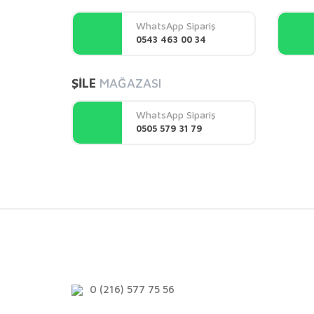
Ürün açıklamasında eksik bilgiler bulunuyor.
WhatsApp Sipariş
Ürün bilgilerinde hatalar bulunuyor.
0543 463 00 34
Ürün fiyatı diğer sitelerden daha pahalı.
Bu ürüne benzer farklı alternatifler olmalı.
ŞİLE
MAĞAZASI
WhatsApp Sipariş
0505 579 31 79
0 (216) 577 75 56