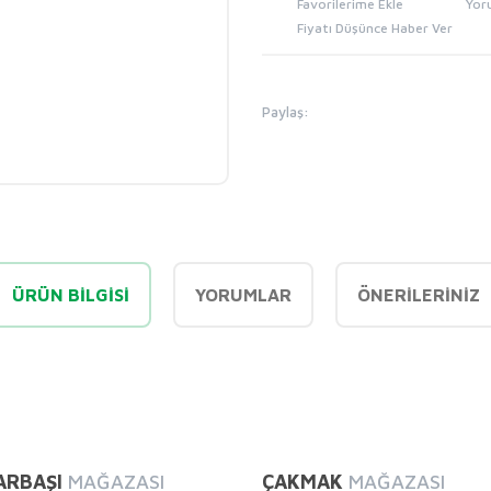
Yor
Fiyatı Düşünce Haber Ver
Paylaş:
ÜRÜN BILGISI
YORUMLAR
ÖNERILERINIZ
diğer konularda yetersiz gördüğünüz noktaları öneri formunu kullanarak tarafı
Bu ürüne ilk yorumu siz yapın!
ARBAŞI
MAĞAZASI
ÇAKMAK
MAĞAZASI