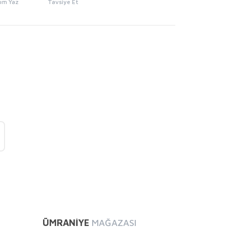
um Yaz
Tavsiye Et
mıza iletebilirsiniz.
ÜMRANİYE
MAĞAZASI