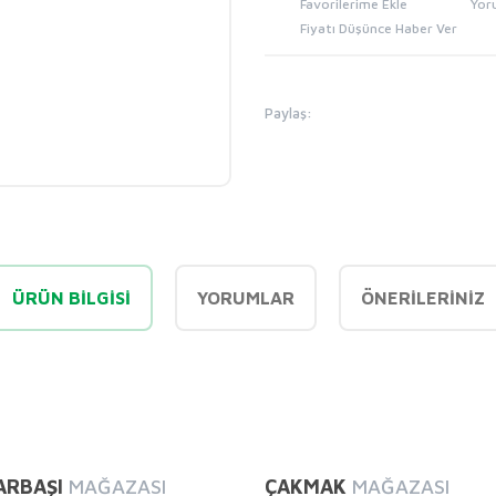
Yor
Fiyatı Düşünce Haber Ver
Paylaş:
ÜRÜN BILGISI
YORUMLAR
ÖNERILERINIZ
diğer konularda yetersiz gördüğünüz noktaları öneri formunu kullanarak tarafı
Bu ürüne ilk yorumu siz yapın!
ARBAŞI
MAĞAZASI
ÇAKMAK
MAĞAZASI