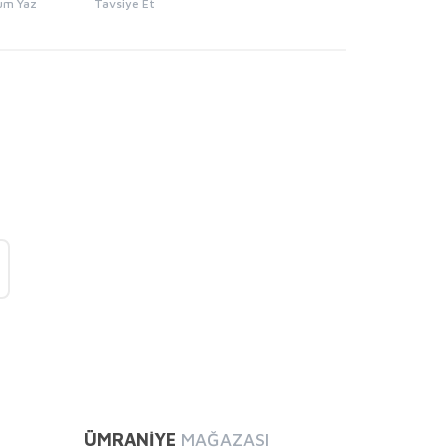
um Yaz
Tavsiye Et
mıza iletebilirsiniz.
ÜMRANİYE
MAĞAZASI