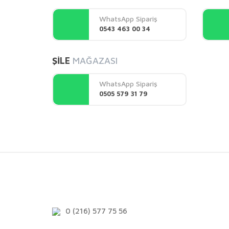
Ürün açıklamasında eksik bilgiler bulunuyor.
WhatsApp Sipariş
Ürün bilgilerinde hatalar bulunuyor.
0543 463 00 34
Ürün fiyatı diğer sitelerden daha pahalı.
Bu ürüne benzer farklı alternatifler olmalı.
ŞİLE
MAĞAZASI
WhatsApp Sipariş
0505 579 31 79
0 (216) 577 75 56