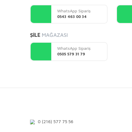
Ürün açıklamasında eksik bilgiler bulunuyor.
WhatsApp Sipariş
Ürün bilgilerinde hatalar bulunuyor.
0543 463 00 34
Ürün fiyatı diğer sitelerden daha pahalı.
Bu ürüne benzer farklı alternatifler olmalı.
ŞİLE
MAĞAZASI
WhatsApp Sipariş
0505 579 31 79
0 (216) 577 75 56