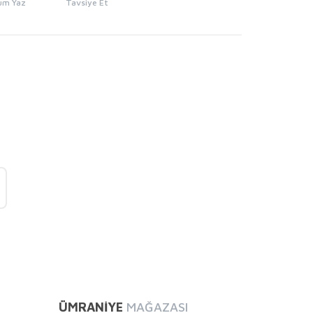
um Yaz
Tavsiye Et
mıza iletebilirsiniz.
ÜMRANİYE
MAĞAZASI