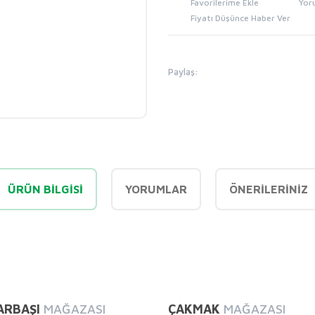
Yor
Fiyatı Düşünce Haber Ver
Paylaş:
ÜRÜN BILGISI
YORUMLAR
ÖNERILERINIZ
diğer konularda yetersiz gördüğünüz noktaları öneri formunu kullanarak tarafı
Bu ürüne ilk yorumu siz yapın!
ARBAŞI
MAĞAZASI
ÇAKMAK
MAĞAZASI