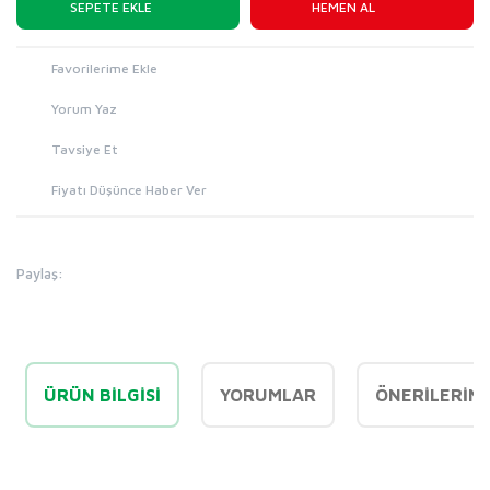
SEPETE EKLE
HEMEN AL
Yorum Yaz
Tavsiye Et
Fiyatı Düşünce Haber Ver
Paylaş:
ÜRÜN BILGISI
YORUMLAR
ÖNERILERINI