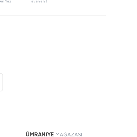
um Yaz
Tavsiye Et
mıza iletebilirsiniz.
ÜMRANİYE
MAĞAZASI