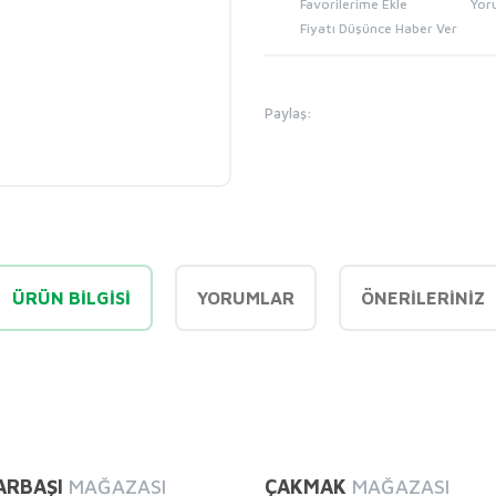
Yor
Fiyatı Düşünce Haber Ver
Paylaş:
ÜRÜN BILGISI
YORUMLAR
ÖNERILERINIZ
diğer konularda yetersiz gördüğünüz noktaları öneri formunu kullanarak tarafı
Bu ürüne ilk yorumu siz yapın!
ARBAŞI
MAĞAZASI
ÇAKMAK
MAĞAZASI