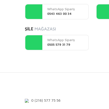
Ürün açıklamasında eksik bilgiler bulunuyor.
WhatsApp Sipariş
Ürün bilgilerinde hatalar bulunuyor.
0543 463 00 34
Ürün fiyatı diğer sitelerden daha pahalı.
Bu ürüne benzer farklı alternatifler olmalı.
ŞİLE
MAĞAZASI
WhatsApp Sipariş
0505 579 31 79
0 (216) 577 75 56