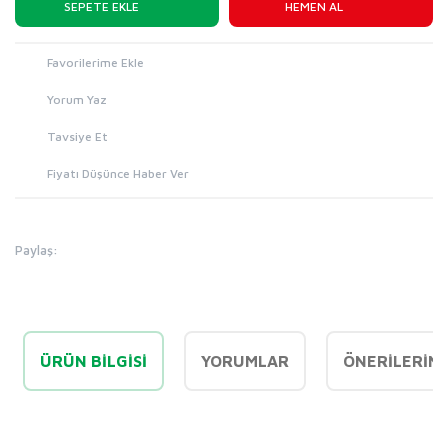
SEPETE EKLE
HEMEN AL
Yorum Yaz
Tavsiye Et
Fiyatı Düşünce Haber Ver
Paylaş:
ÜRÜN BILGISI
YORUMLAR
ÖNERILERINI