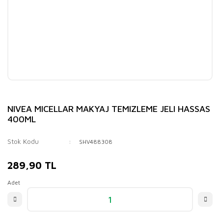
Tıraş Ürünleri
Tereyağ, Margarin
Tuz, Baharat, Harç
Tüy Dökücüler
Yoğurtlar
Vücut, Cilt Bakım Ürünleri
Yumurta
Yüz Bakım Ürünleri
Zeytin
NIVEA MICELLAR MAKYAJ TEMIZLEME JELI HASSAS
400ML
Stok Kodu
SHV488308
289,90 TL
Adet