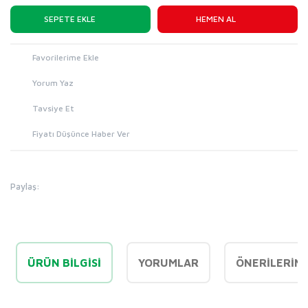
SEPETE EKLE
HEMEN AL
Yorum Yaz
Tavsiye Et
Fiyatı Düşünce Haber Ver
Paylaş:
ÜRÜN BILGISI
YORUMLAR
ÖNERILERINI