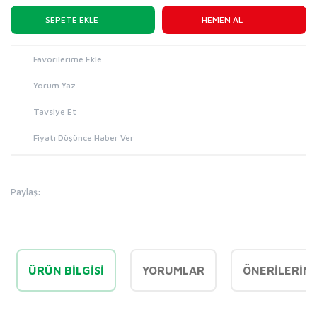
SEPETE EKLE
HEMEN AL
Yorum Yaz
Tavsiye Et
Fiyatı Düşünce Haber Ver
Paylaş:
ÜRÜN BILGISI
YORUMLAR
ÖNERILERINI