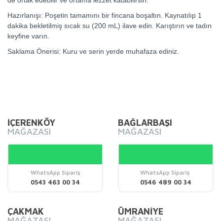
Hazırlanışı: Poşetin tamamını bir fincana boşaltın. Kaynatılıp 1
dakika bekletilmiş sıcak su (200 mL) ilave edin. Karıştırın ve tadın
keyfine varın.
Saklama Önerisi: Kuru ve serin yerde muhafaza ediniz.
Bu ürünün fiyat bilgisi, resim, ürün açıklamalarında ve diğer
konularda yetersiz gördüğünüz noktaları öneri formunu
Bu ürüne ilk yorumu siz yapın!
kullanarak tarafımıza iletebilirsiniz.
Görüş ve önerileriniz için teşekkür ederiz.
İÇERENKÖY
BAĞLARBAŞI
MAĞAZASI
MAĞAZASI
Yorum Yaz
Ürün resmi kalitesiz, bozuk veya görüntülenemiyor.
Ürün açıklamasında eksik bilgiler bulunuyor.
Ürün bilgilerinde hatalar bulunuyor.
WhatsApp Sipariş
WhatsApp Sipariş
0543 463 00 34
0546 489 00 34
Ürün fiyatı diğer sitelerden daha pahalı.
Bu ürüne benzer farklı alternatifler olmalı.
ÇAKMAK
ÜMRANİYE
MAĞAZASI
MAĞAZASI