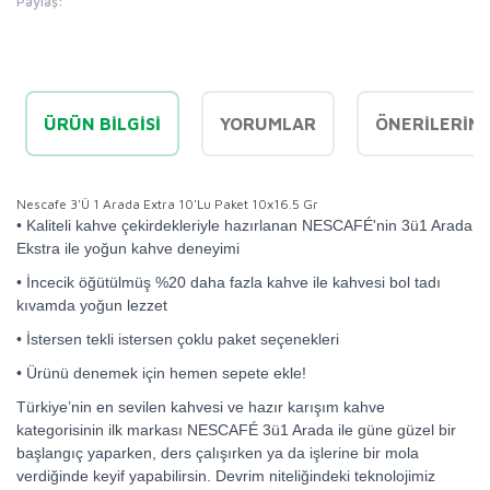
Paylaş:
ÜRÜN BILGISI
YORUMLAR
ÖNERILERINI
Nescafe 3'Ü 1 Arada Extra 10'Lu Paket 10x16.5 Gr
• Kaliteli kahve çekirdekleriyle hazırlanan NESCAFÉ'nin 3ü1 Arada
Ekstra ile yoğun kahve deneyimi
• İncecik öğütülmüş %20 daha fazla kahve ile kahvesi bol tadı
kıvamda yoğun lezzet
• İstersen tekli istersen çoklu paket seçenekleri
• Ürünü denemek için hemen sepete ekle!
Türkiye’nin en sevilen kahvesi ve hazır karışım kahve
kategorisinin ilk markası NESCAFÉ 3ü1 Arada ile güne güzel bir
başlangıç yaparken, ders çalışırken ya da işlerine bir mola
verdiğinde keyif yapabilirsin. Devrim niteliğindeki teknolojimiz