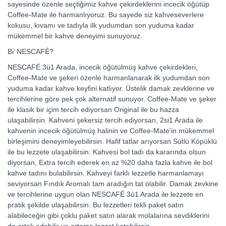
sayesinde özenle seçtiğimiz kahve çekirdeklerini incecik öğütüp
Coffee-Mate ile harmanlıyoruz. Bu sayede siz kahveseverlere
kokusu, kıvamı ve tadıyla ilk yudumdan son yuduma kadar
mükemmel bir kahve deneyimi sunuyoruz.
Bi’ NESCAFÉ?
NESCAFÉ 3ü1 Arada, incecik öğütülmüş kahve çekirdekleri,
Coffee-Mate ve şekeri özenle harmanlanarak ilk yudumdan son
yuduma kadar kahve keyfini katlıyor. Üstelik damak zevklerine ve
tercihlerine göre pek çok alternatif sunuyor. Coffee-Mate ve şeker
ile klasik bir içim tercih ediyorsan Original ile bu hazza
ulaşabilirsin. Kahveni şekersiz tercih ediyorsan, 2si1 Arada ile
kahvenin incecik öğütülmüş halinin ve Coffee-Mate'in mükemmel
birleşimini deneyimleyebilirsin. Hafif tatlar arıyorsan Sütlü Köpüklü
ile bu lezzete ulaşabilirsin. Kahvesi bol tadı da kararında olsun
diyorsan, Extra tercih ederek en az %20 daha fazla kahve ile bol
kahve tadını bulabilirsin. Kahveyi farklı lezzetle harmanlamayı
seviyorsan Fındık Aromalı tam aradığın tat olabilir. Damak zevkine
ve tercihlerine uygun olan NESCAFÉ 3ü1 Arada ile lezzete en
pratik şekilde ulaşabilirsin. Bu lezzetleri tekli paket satın
alabileceğin gibi çoklu paket satın alarak molalarına sevdiklerini
de ortak edebilir ve ortama lezzet katabilirsin.