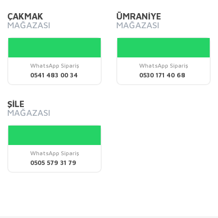
Bu ürüne benzer farklı alternatifler olmalı.
ÇAKMAK
ÜMRANİYE
MAĞAZASI
MAĞAZASI
WhatsApp Sipariş
WhatsApp Sipariş
Gönder
0541 483 00 34
0530 171 40 68
ŞİLE
MAĞAZASI
WhatsApp Sipariş
0505 579 31 79