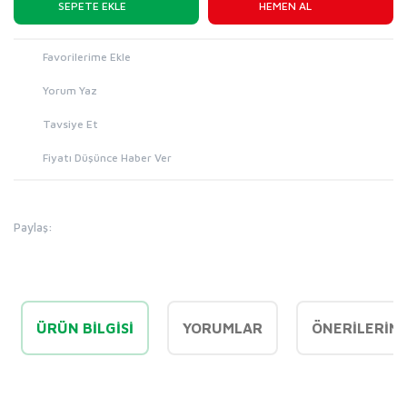
SEPETE EKLE
HEMEN AL
Yorum Yaz
Tavsiye Et
Fiyatı Düşünce Haber Ver
Paylaş:
ÜRÜN BILGISI
YORUMLAR
ÖNERILERINI