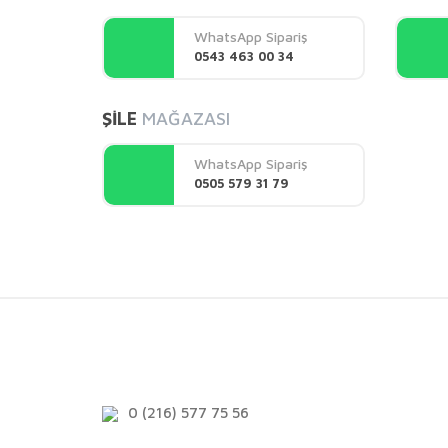
Ürün açıklamasında eksik bilgiler bulunuyor.
WhatsApp Sipariş
Ürün bilgilerinde hatalar bulunuyor.
0543 463 00 34
Ürün fiyatı diğer sitelerden daha pahalı.
Bu ürüne benzer farklı alternatifler olmalı.
ŞİLE
MAĞAZASI
WhatsApp Sipariş
0505 579 31 79
0 (216) 577 75 56