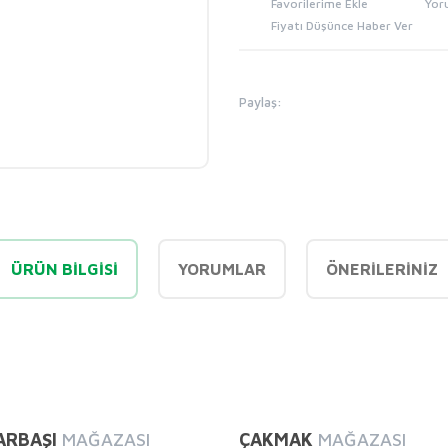
Yor
Fiyatı Düşünce Haber Ver
Paylaş:
ÜRÜN BILGISI
YORUMLAR
ÖNERILERINIZ
diğer konularda yetersiz gördüğünüz noktaları öneri formunu kullanarak tarafı
Bu ürüne ilk yorumu siz yapın!
ARBAŞI
MAĞAZASI
ÇAKMAK
MAĞAZASI