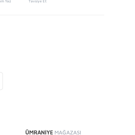
um Yaz
Tavsiye Et
mıza iletebilirsiniz.
ÜMRANİYE
MAĞAZASI