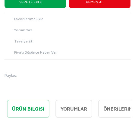
SEPETE EKLE
HEMEN AL
Yorum Yaz
Tavsiye Et
Fiyatı Düşünce Haber Ver
Paylaş:
ÜRÜN BILGISI
YORUMLAR
ÖNERILERINI