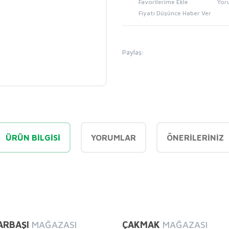
Yor
Fiyatı Düşünce Haber Ver
Paylaş:
ÜRÜN BILGISI
YORUMLAR
ÖNERILERINIZ
diğer konularda yetersiz gördüğünüz noktaları öneri formunu kullanarak tarafı
Bu ürüne ilk yorumu siz yapın!
ARBAŞI
MAĞAZASI
ÇAKMAK
MAĞAZASI