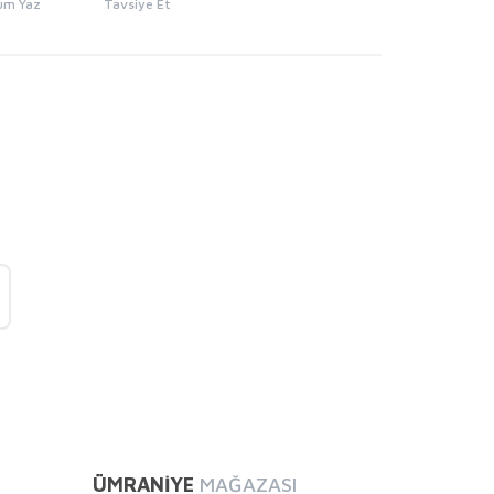
um Yaz
Tavsiye Et
mıza iletebilirsiniz.
ÜMRANİYE
MAĞAZASI