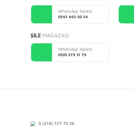
Ürün açıklamasında eksik bilgiler bulunuyor.
WhatsApp Sipariş
Ürün bilgilerinde hatalar bulunuyor.
0543 463 00 34
Ürün fiyatı diğer sitelerden daha pahalı.
Bu ürüne benzer farklı alternatifler olmalı.
ŞİLE
MAĞAZASI
WhatsApp Sipariş
0505 579 31 79
0 (216) 577 75 56