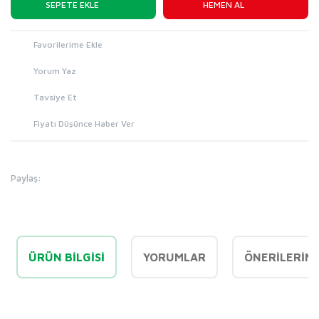
SEPETE EKLE
HEMEN AL
Yorum Yaz
Tavsiye Et
Fiyatı Düşünce Haber Ver
Paylaş:
ÜRÜN BILGISI
YORUMLAR
ÖNERILERINI