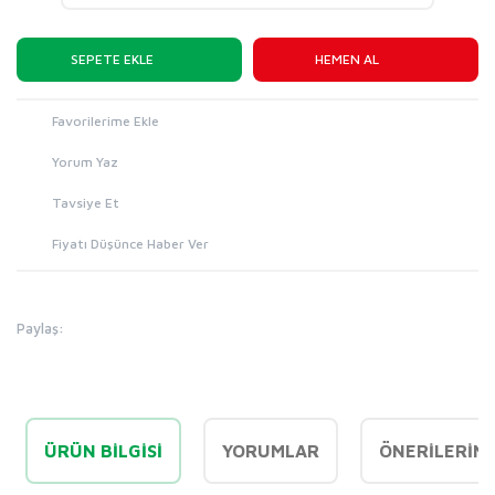
SEPETE EKLE
HEMEN AL
Yorum Yaz
Tavsiye Et
Fiyatı Düşünce Haber Ver
Paylaş:
ÜRÜN BILGISI
YORUMLAR
ÖNERILERINI