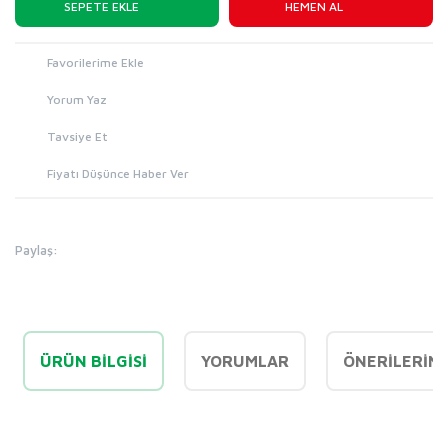
SEPETE EKLE
HEMEN AL
Yorum Yaz
Tavsiye Et
Fiyatı Düşünce Haber Ver
Paylaş:
ÜRÜN BILGISI
YORUMLAR
ÖNERILERINI