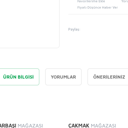
Yor
Fiyatı Düşünce Haber Ver
Paylaş:
ÜRÜN BILGISI
YORUMLAR
ÖNERILERINIZ
diğer konularda yetersiz gördüğünüz noktaları öneri formunu kullanarak tarafı
Bu ürüne ilk yorumu siz yapın!
ARBAŞI
MAĞAZASI
ÇAKMAK
MAĞAZASI