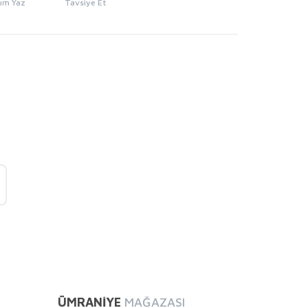
um Yaz
Tavsiye Et
mıza iletebilirsiniz.
ÜMRANİYE
MAĞAZASI