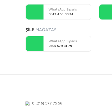
Ürün açıklamasında eksik bilgiler bulunuyor.
WhatsApp Sipariş
Ürün bilgilerinde hatalar bulunuyor.
0543 463 00 34
Ürün fiyatı diğer sitelerden daha pahalı.
Bu ürüne benzer farklı alternatifler olmalı.
ŞİLE
MAĞAZASI
WhatsApp Sipariş
0505 579 31 79
0 (216) 577 75 56