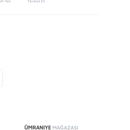
um Yaz
Tavsiye Et
mıza iletebilirsiniz.
ÜMRANİYE
MAĞAZASI