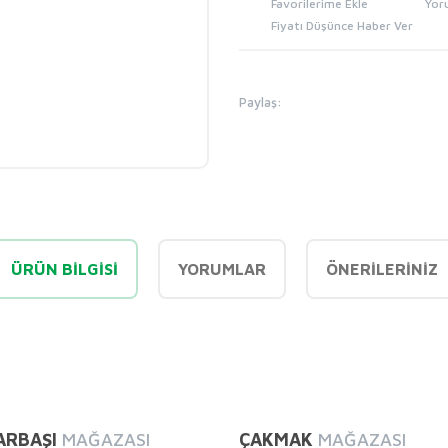
Yor
Fiyatı Düşünce Haber Ver
Paylaş:
ÜRÜN BILGISI
YORUMLAR
ÖNERILERINIZ
diğer konularda yetersiz gördüğünüz noktaları öneri formunu kullanarak tarafı
Bu ürüne ilk yorumu siz yapın!
ARBAŞI
MAĞAZASI
ÇAKMAK
MAĞAZASI