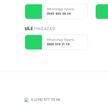
Ürün açıklamasında eksik bilgiler bulunuyor.
WhatsApp Sipariş
Ürün bilgilerinde hatalar bulunuyor.
0543 463 00 34
Ürün fiyatı diğer sitelerden daha pahalı.
Bu ürüne benzer farklı alternatifler olmalı.
ŞİLE
MAĞAZASI
WhatsApp Sipariş
0505 579 31 79
0 (216) 577 75 56