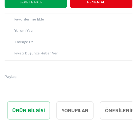
SEPETE EKLE
HEMEN AL
Yorum Yaz
Tavsiye Et
Fiyatı Düşünce Haber Ver
Paylaş:
ÜRÜN BILGISI
YORUMLAR
ÖNERILERINI