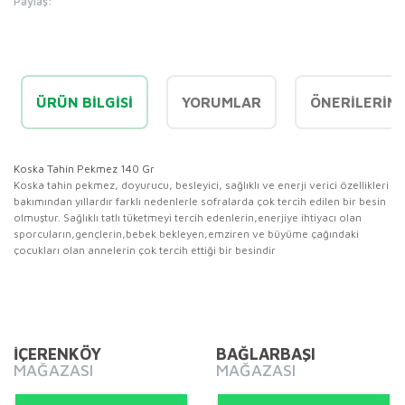
Paylaş:
ÜRÜN BILGISI
YORUMLAR
ÖNERILERINI
Koska Tahin Pekmez 140 Gr
Koska tahin pekmez, doyurucu, besleyici, sağlıklı ve enerji verici özellikleri
bakımından yıllardır farklı nedenlerle sofralarda çok tercih edilen bir besin
olmuştur. Sağlıklı tatlı tüketmeyi tercih edenlerin,enerjiye ihtiyacı olan
sporcuların,gençlerin,bebek bekleyen,emziren ve büyüme çağındaki
çocukları olan annelerin çok tercih ettiği bir besindir
Bu ürünün fiyat bilgisi, resim, ürün açıklamalarında ve diğer
konularda yetersiz gördüğünüz noktaları öneri formunu
Bu ürüne ilk yorumu siz yapın!
kullanarak tarafımıza iletebilirsiniz.
Görüş ve önerileriniz için teşekkür ederiz.
İÇERENKÖY
BAĞLARBAŞI
MAĞAZASI
MAĞAZASI
Yorum Yaz
Ürün resmi kalitesiz, bozuk veya görüntülenemiyor.