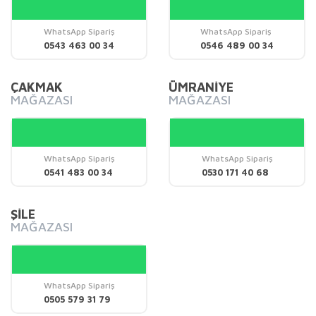
Ürün açıklamasında eksik bilgiler bulunuyor.
Ürün bilgilerinde hatalar bulunuyor.
WhatsApp Sipariş
WhatsApp Sipariş
0543 463 00 34
0546 489 00 34
Ürün fiyatı diğer sitelerden daha pahalı.
Bu ürüne benzer farklı alternatifler olmalı.
ÇAKMAK
ÜMRANİYE
MAĞAZASI
MAĞAZASI
WhatsApp Sipariş
WhatsApp Sipariş
Gönder
0541 483 00 34
0530 171 40 68
ŞİLE
MAĞAZASI
WhatsApp Sipariş
0505 579 31 79