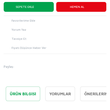
SEPETE EKLE
HEMEN AL
Yorum Yaz
Tavsiye Et
Fiyatı Düşünce Haber Ver
Paylaş:
ÜRÜN BILGISI
YORUMLAR
ÖNERILERINI