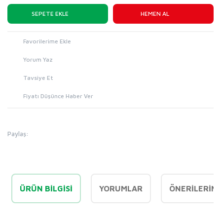
SEPETE EKLE
HEMEN AL
Yorum Yaz
Tavsiye Et
Fiyatı Düşünce Haber Ver
Paylaş:
ÜRÜN BILGISI
YORUMLAR
ÖNERILERINI