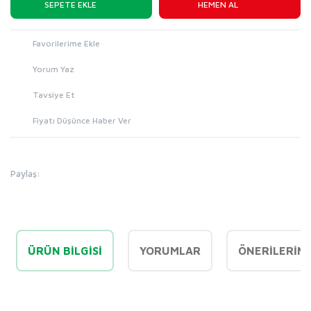
SEPETE EKLE
HEMEN AL
Yorum Yaz
Tavsiye Et
Fiyatı Düşünce Haber Ver
Paylaş:
ÜRÜN BILGISI
YORUMLAR
ÖNERILERINI