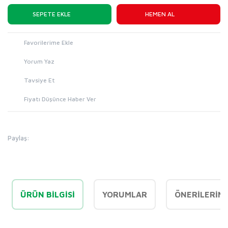
SEPETE EKLE
HEMEN AL
Yorum Yaz
Tavsiye Et
Fiyatı Düşünce Haber Ver
Paylaş:
ÜRÜN BILGISI
YORUMLAR
ÖNERILERINI