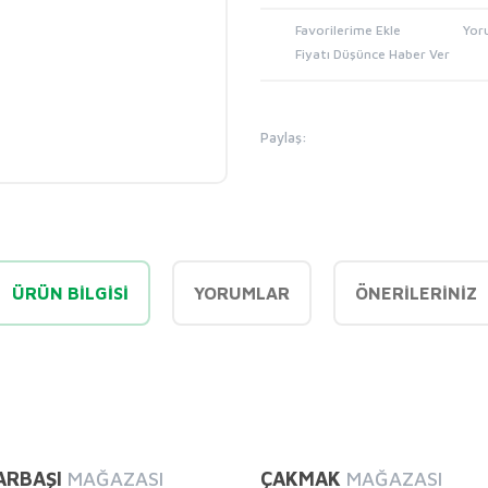
Yor
Fiyatı Düşünce Haber Ver
Paylaş:
ÜRÜN BILGISI
YORUMLAR
ÖNERILERINIZ
diğer konularda yetersiz gördüğünüz noktaları öneri formunu kullanarak tarafı
Bu ürüne ilk yorumu siz yapın!
ARBAŞI
MAĞAZASI
ÇAKMAK
MAĞAZASI