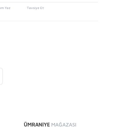
um Yaz
Tavsiye Et
mıza iletebilirsiniz.
ÜMRANİYE
MAĞAZASI