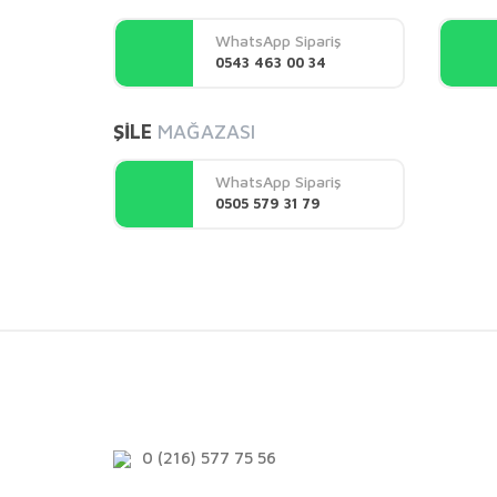
Ürün açıklamasında eksik bilgiler bulunuyor.
WhatsApp Sipariş
Ürün bilgilerinde hatalar bulunuyor.
0543 463 00 34
Ürün fiyatı diğer sitelerden daha pahalı.
Bu ürüne benzer farklı alternatifler olmalı.
ŞİLE
MAĞAZASI
WhatsApp Sipariş
0505 579 31 79
0 (216) 577 75 56